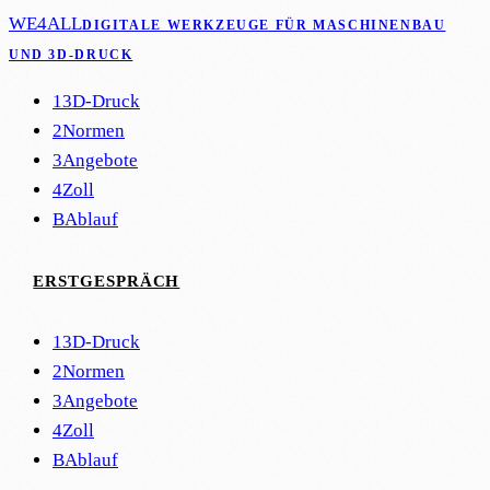
WE4ALL
DIGITALE WERKZEUGE FÜR MASCHINENBAU
UND 3D-DRUCK
1
3D-Druck
2
Normen
3
Angebote
4
Zoll
B
Ablauf
ERSTGESPRÄCH
1
3D-Druck
2
Normen
3
Angebote
4
Zoll
B
Ablauf