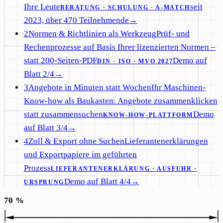
Ihre Leute
seit
BERATUNG · SCHULUNG · A-MATCH
2023, über 470 Teilnehmende
→
2
Normen & Richtlinien als Werkzeug
Prüf- und
Rechenprozesse auf Basis Ihrer lizenzierten Normen –
statt 200-Seiten-PDF
Demo auf
DIN · ISO · MVO 2027
Blatt 2/4
→
3
Angebote in Minuten statt Wochen
Ihr Maschinen-
Know-how als Baukasten: Angebote zusammenklicken
statt zusammensuchen
Demo
KNOW-HOW-PLATTFORM
auf Blatt 3/4
→
4
Zoll & Export ohne Suchen
Lieferantenerklärungen
und Exportpapiere im geführten
Prozess
LIEFERANTENERKLÄRUNG · AUSFUHR ·
Demo auf Blatt 4/4
→
URSPRUNG
70 %