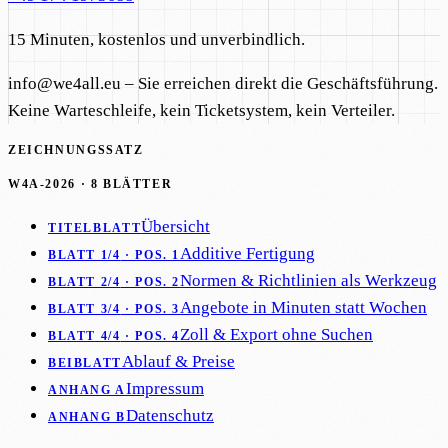
15 Minuten
, kostenlos und unverbindlich.
info@we4all.eu
– Sie erreichen direkt die Geschäftsführung.
Keine Warteschleife, kein Ticketsystem, kein Verteiler.
ZEICHNUNGSSATZ
W4A-2026
·
8
BLÄTTER
Übersicht
TITELBLATT
Additive Fertigung
BLATT 1/4
· POS. 1
Normen & Richtlinien als Werkzeug
BLATT 2/4
· POS. 2
Angebote in Minuten statt Wochen
BLATT 3/4
· POS. 3
Zoll & Export ohne Suchen
BLATT 4/4
· POS. 4
Ablauf & Preise
BEIBLATT
Impressum
ANHANG A
Datenschutz
ANHANG B